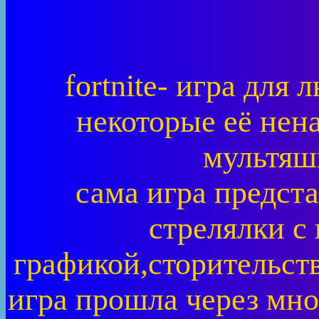
fortnite- игра для
некоторые её нена
мультяш
сама игра предст
стрелялки с
графикой,сторительст
игра прошла через мно