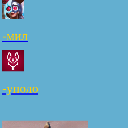
-мил
-уполо