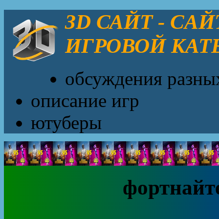
ЗD САЙТ - CA
ИГРОВОЙ КАТ
обсуждения разны
описание игр
ютуберы
фортнайт