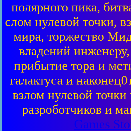
полярного пика, битв
слом нулевой точки, в
мира, торжество Мид
владений инженеру,
прибытие тора и мст
галактуса и наконец0
взлом нулевой точки
разроботчиков и ма
Games Store