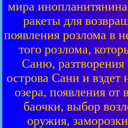
мира инопланитянина 
ракеты для возвращ
появления розлома в н
того розлома, котор
Саню, разтворения 
острова Сани и вздет 
озера, появления от
баочки, выбор возл
оружия, заморозк