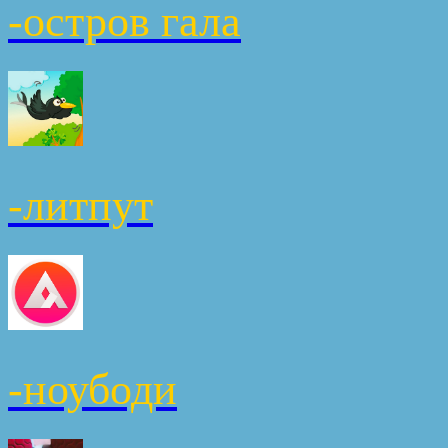
-oстров гала
-литпут
-ноубоди