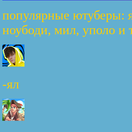
популярные ютуберы: ял
ноубоди, мил, уполо и т.
-ял